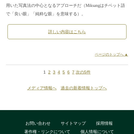
用いた写真法の中心となるアプローチだ（Miksangはチベット語
で「良い眼」「純粋な眼」を意味する）。
詳しい内容はこちら
ページのトップへ ▲
1
2
3
4
5
6
7
次の5件
メディア情報へ
過去の新着情報トップへ
お問い合わせ
サイトマップ
採用情報
著作権・リンクについて
個人情報について