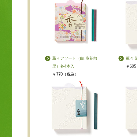
薫々アソート（白川/花散
薫々 
里）各4本入
￥60
￥770（税込）