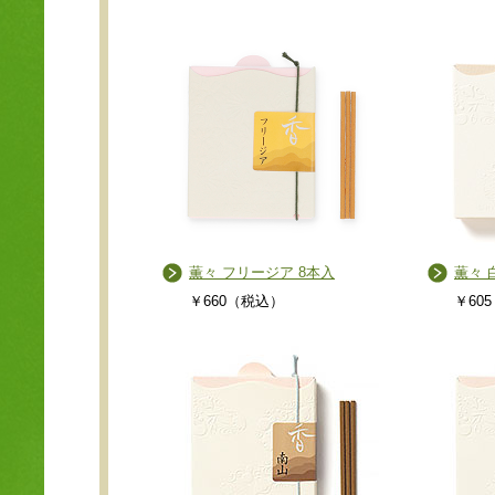
薫々 フリージア 8本入
薫々 
￥660（税込）
￥60