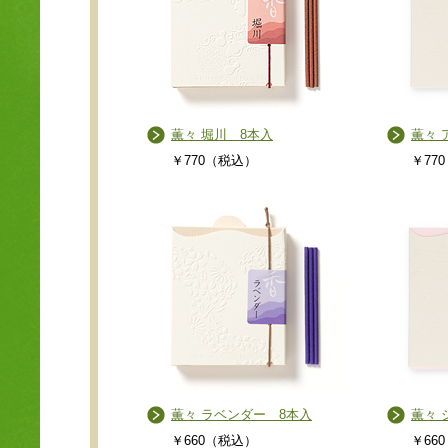
薫々 堀川 8本入
薫々 
￥770（税込）
￥77
薫々 ラベンダー 8本入
薫々 
￥660（税込）
￥66