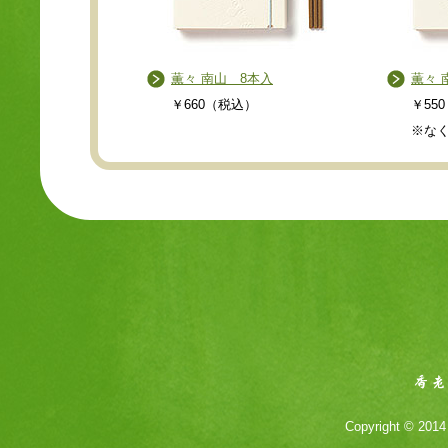
薫々 南山 8本入
薫々 
￥660（税込）
￥55
※な
Copyright © 2014